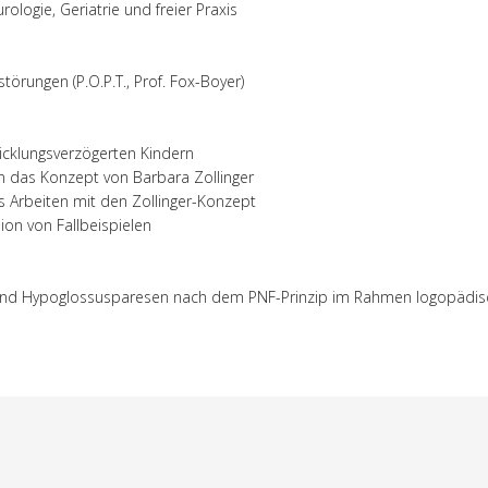
logie, Geriatrie und freier Praxis
örungen (P.O.P.T., Prof. Fox-Boyer)
wicklungsverzögerten Kindern
 in das Konzept von Barbara Zollinger
es Arbeiten mit den Zollinger-Konzept
ion von Fallbeispielen
- und Hypoglossusparesen nach dem PNF-Prinzip im Rahmen logopädis