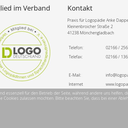
lied im Verband
Kontakt
Praxis für Logopädie Anke Dapp
Kleinenbroicher Straße 2
41238 Mönchengladbach
Telefon:
02166 / 25
Telefax:
02166 / 13
E-Mail:
info@logop
Internet
www.logopa
ind essenziell für den Betrieb der Seite, während andere uns helfen,
die Cookies zulassen möchten. Bitte beachten Sie, dass bei einer Able