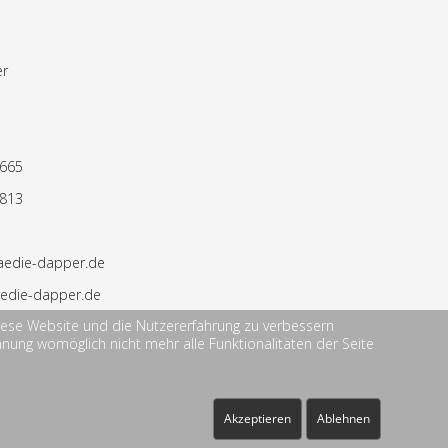
er
6665
6813
aedie-dapper.de
edie-dapper.de
 diese Website und die Nutzererfahrung zu verbessern
hnung womöglich nicht mehr alle Funktionalitäten der Seite
Akzeptieren
Ablehnen