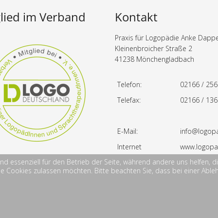
lied im Verband
Kontakt
Praxis für Logopädie Anke Dapp
Kleinenbroicher Straße 2
41238 Mönchengladbach
Telefon:
02166 / 25
Telefax:
02166 / 13
E-Mail:
info@logop
Internet
www.logopa
ind essenziell für den Betrieb der Seite, während andere uns helfen,
die Cookies zulassen möchten. Bitte beachten Sie, dass bei einer Able