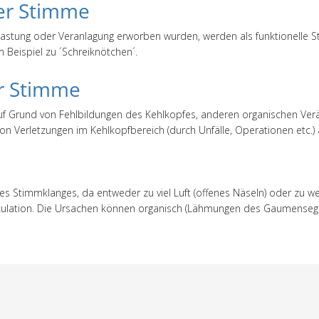
der Stimme
astung oder Veranlagung erworben wurden, werden als funktionelle 
Beispiel zu ´Schreiknötchen´.
r Stimme
f Grund von Fehlbildungen des Kehlkopfes, anderen organischen Verä
n Verletzungen im Kehlkopfbereich (durch Unfälle, Operationen etc.) 
s Stimmklanges, da entweder zu viel Luft (offenes Näseln) oder zu we
tikulation. Die Ursachen können organisch (Lähmungen des Gaumensege