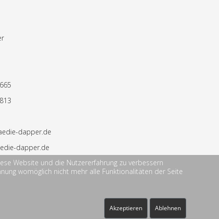
er
6665
6813
aedie-dapper.de
edie-dapper.de
 diese Website und die Nutzererfahrung zu verbessern
hnung womöglich nicht mehr alle Funktionalitäten der Seite
Akzeptieren
Ablehnen