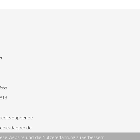
er
6665
6813
aedie-dapper.de
edie-dapper.de
 diese Website und die Nutzererfahrung zu verbessern