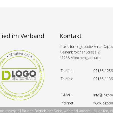
lied im Verband
Kontakt
Praxis für Logopädie Anke Dapp
Kleinenbroicher Straße 2
41238 Mönchengladbach
Telefon:
02166 / 25
Telefax:
02166 / 13
E-Mail:
info@logop
Internet
www.logopa
ind essenziell für den Betrieb der Seite, während andere uns helfen,